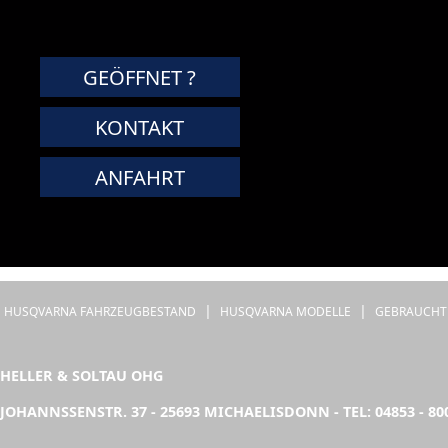
GEÖFFNET ?
KONTAKT
ANFAHRT
|
|
HUSQVARNA FAHRZEUGBESTAND
HUSQVARNA MODELLE
GEBRAUCHT
HELLER & SOLTAU OHG
JOHANNSSENSTR. 37 - 25693 MICHAELISDONN - TEL: 04853 - 80