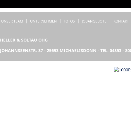
|
|
|
|
UNSER TEAM
UNTERNEHMEN
FOTOS
JOBANGEBOTE
KONTAKT
HELLER & SOLTAU OHG
JOHANNSSENSTR. 37 - 25693 MICHAELISDONN - TEL: 04853 - 80