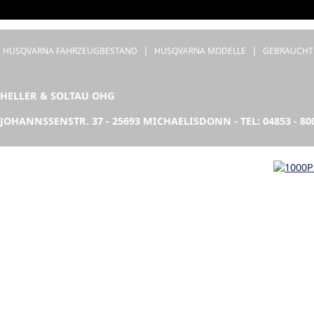
|
|
HUSQVARNA FAHRZEUGBESTAND
HUSQVARNA MODELLE
GEBRAUCHT
HELLER & SOLTAU OHG
JOHANNSSENSTR. 37 - 25693 MICHAELISDONN - TEL: 04853 - 80