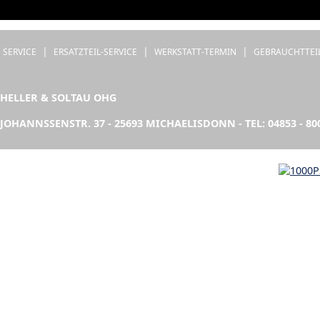
|
|
|
SERVICE
ERSATZTEIL-SERVICE
WERKSTATT-TERMIN
GEBRAUCHTTEI
HELLER & SOLTAU OHG
JOHANNSSENSTR. 37 - 25693 MICHAELISDONN - TEL: 04853 - 80