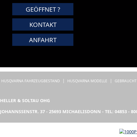
GEÖFFNET ?
KONTAKT
ANFAHRT
|
|
HUSQVARNA FAHRZEUGBESTAND
HUSQVARNA MODELLE
GEBRAUCHT
HELLER & SOLTAU OHG
JOHANNSSENSTR. 37 - 25693 MICHAELISDONN - TEL: 04853 - 80